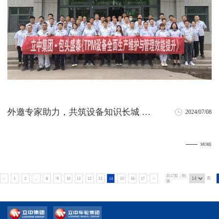
外邀专家助力，共筑设备知识长城 —
2024/07/08
包头盛泰设备全员培训活动
MORE
共17页，到
页
<
1
2
...
8
9
10
11
12
13
14
15
16
17
>
第